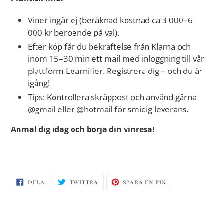
Viner ingår ej (beräknad kostnad ca 3 000–6
000 kr beroende på val).
Efter köp får du bekräftelse från Klarna och
inom 15–30 min ett mail med inloggning till vår
plattform Learnifier. Registrera dig – och du är
igång!
Tips: Kontrollera skräppost och använd gärna
@gmail eller @hotmail för smidig leverans.
Anmäl dig idag och börja din vinresa!
DELA
TWITTRA
SPARA
DELA
TWITTRA
SPARA EN PIN
PÅ
PÅ
EN
FACEBOOK
TWITTER
PIN
PÅ
PINTEREST