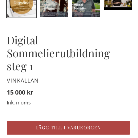
U
Digital
T
Sommelierutbildning
V
A
steg 1
L
D
P
SÄLJARE
VINKÄLLAN
R
O
Ordinarie
15 000 kr
D
pris
Ink. moms
U
K
T
LÄGG TILL I VARUKORGEN