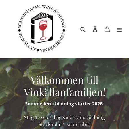
Gå
vidare
till
innehåll
Sök
Logga in
Varukor
Välkommen till
Vinkällanfamiljen!
Sommelierutbildning starter 2026:
Steg 1 - Grundläggande vinutbildning
Stockholm 1 september