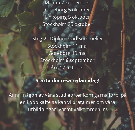
Malmö 7 september
Göteborg 5 oktober
Linköping 5 oktober
Stockholm 25 oktober
Steg 2 - Diplomerad Sommelier
Stockholm 11 maj
Göteborg 19 maj
Stockholm 6 september
Åre 12 oktober
Starta din resa redan idag!
Är ni i någon av våra studieorter kom gärna förbi på
en kopp kaffe så kan vi prata mer om våra
utbildningar. Varmt välkommen in!