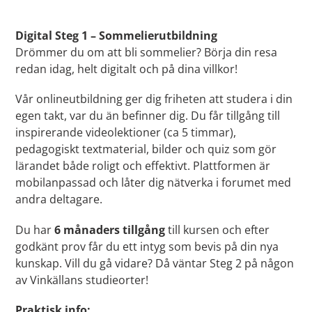
Lägger
till
Digital Steg 1 – Sommelierutbildning
produkten
Drömmer du om att bli sommelier? Börja din resa
i
redan idag, helt digitalt och på dina villkor!
din
varukorg
Vår onlineutbildning ger dig friheten att studera i din
egen takt, var du än befinner dig. Du får tillgång till
inspirerande videolektioner (ca 5 timmar),
pedagogiskt textmaterial, bilder och quiz som gör
lärandet både roligt och effektivt. Plattformen är
mobilanpassad och låter dig nätverka i forumet med
andra deltagare.
Du har
6 månaders tillgång
till kursen och efter
godkänt prov får du ett intyg som bevis på din nya
kunskap. Vill du gå vidare? Då väntar Steg 2 på någon
av Vinkällans studieorter!
Praktisk info: