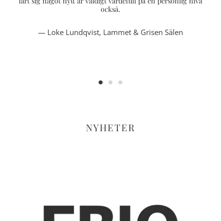
lärt sig något nytt är väldigt värdefull på en personlig nivå
också.
Loke Lundqvist, Lammet & Grisen Sälen
NYHETER