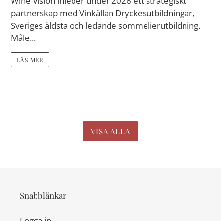
Wine Vision inleder under 2026 ett strategiskt
partnerskap med Vinkällan Dryckesutbildningar,
Sveriges äldsta och ledande sommelierutbildning.
Måle...
LÄS MER
VISA ALLA
Snabblänkar
Logga in